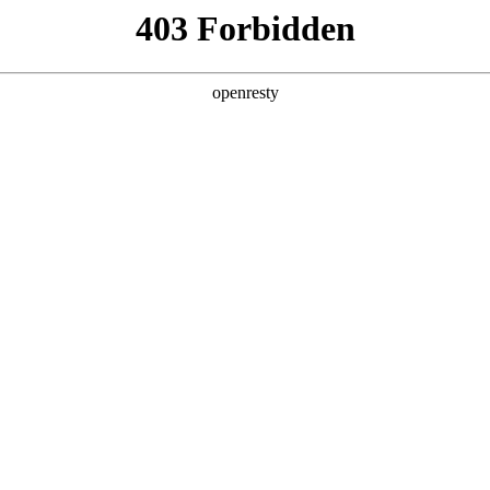
牌天地
预约品鉴
验，感受z6mg人生就是博汽车的驾乘动力，我们将根据
，以便更好为您提供试驾服务，信息提交成功后，服务中心
动与您联系！
1.选择您要驾驶的车型
全新一代 瑞虎9
瑞虎9X