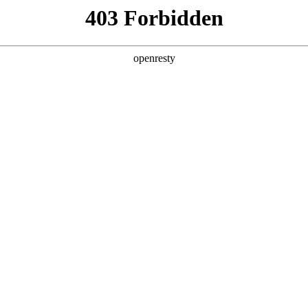
牌天地
预约品鉴
验，感受z6mg人生就是博汽车的驾乘动力，我们将根据
，以便更好为您提供试驾服务，信息提交成功后，服务中心
动与您联系！
1.选择您要驾驶的车型
全新一代 瑞虎9
瑞虎9X