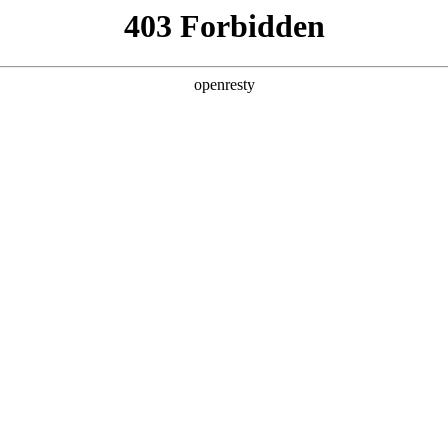
牌天地
请选择车型
请选择车型
瑞虎系列
艾瑞泽系列
全新一代 瑞虎9
瑞虎9X